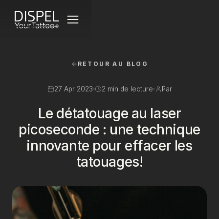
AVANT / APRÈS
RETOUR AU BLOG
TARIFS
27 Apr 2023
2 min de lecture
Par
TECHNOLOGIE LASER
Le détatouage au laser
FAQ
picoseconde : une technique
innovante pour effacer les
CONTACT
tatouages!
RÉSERVER UNE CONSULTATION